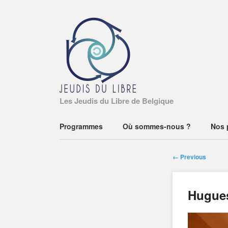
Les Jeudis du Libre de Belgique
Main menu
Skip
Programmes
Où sommes-nous ?
Nos 
to
content
← Previous
Hugues