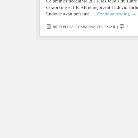
Ce premier décembre 2011, les Jeudis du Libre d
Coworking et l’ICAB et reçoivent Ludovic Hirli
Ludovic avait présenté …
Continue reading
→
BRUXELLES
,
COMMUNAUTÉ
,
EMAIL
|
2