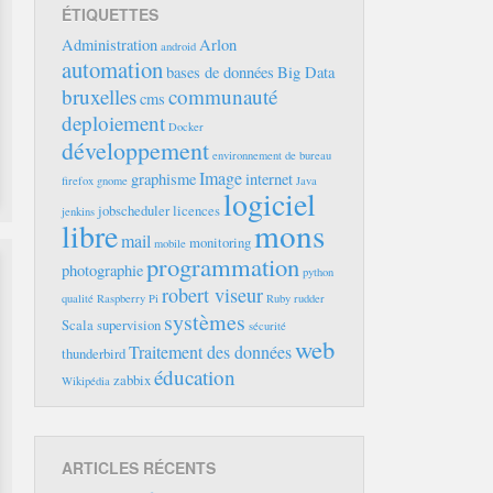
ÉTIQUETTES
Administration
Arlon
android
automation
bases de données
Big Data
bruxelles
communauté
cms
deploiement
Docker
développement
environnement de bureau
Image
graphisme
internet
firefox
gnome
Java
logiciel
jobscheduler
licences
jenkins
mons
libre
mail
monitoring
mobile
programmation
photographie
python
robert viseur
qualité
Raspberry Pi
Ruby
rudder
systèmes
Scala
supervision
sécurité
web
Traitement des données
thunderbird
éducation
zabbix
Wikipédia
ARTICLES RÉCENTS