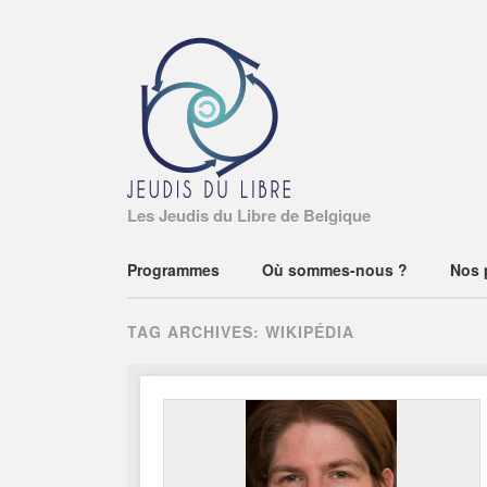
Les Jeudis du Libre de Belgique
Main menu
Skip
Programmes
Où sommes-nous ?
Nos 
to
content
TAG ARCHIVES:
WIKIPÉDIA