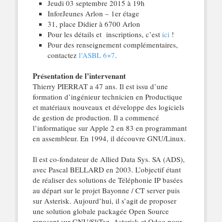
Jeudi 03 septembre 2015 à 19h
InforJeunes Arlon – 1er étage
31, place Didier à 6700 Arlon
Pour les détails et inscriptions, c’est
ici
!
Pour des renseignement complémentaires,
contactez
l’ASBL 6×7
.
Présentation de l’intervenant
Thierry PIERRAT a 47 ans. Il est issu d’une
formation d’ingénieur technicien en Productique
et matériaux nouveaux et développe des logiciels
de gestion de production. Il a commencé
l’informatique sur Apple 2 en 83 en programmant
en assembleur. En 1994, il découvre GNU/Linux.
Il est co-fondateur de Allied Data Sys. SA (ADS),
avec Pascal BELLARD en 2003. L’objectif étant
de réaliser des solutions de Téléphonie IP basées
au départ sur le projet Bayonne / CT server puis
sur Asterisk. Aujourd’hui, il s’agit de proposer
une solution globale packagée Open Source
reposant sur GNU/SliTaz, Asterisk et Odoo pour