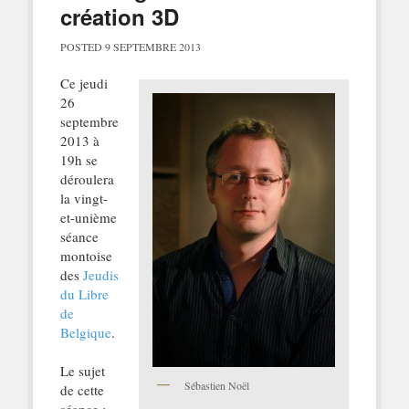
création 3D
POSTED
9 SEPTEMBRE 2013
Ce jeudi
26
septembre
2013 à
19h se
déroulera
la vingt-
et-unième
séance
montoise
des
Jeudis
du Libre
de
Belgique
.
Le sujet
Sébastien Noël
de cette