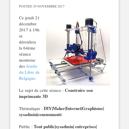
POSTED
29 NOVEMBRE 2017
Ce jeudi 21
décembre
2017 à 19h
se
déroulera
la 64ème
séance
montoise
des
Jeudis
du Libre de
Belgique
.
Construire son
Le sujet de cette séance :
imprimante 3D
DIY|Maker|Internet|Graphisme|
Thématique :
sysadmin|communauté
Tout public|sysadmin| entreprises|
Public :